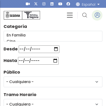
Pasar al contenido principal
Español
List
Categoría
Desde
Hasta
Público
Tramo Horario