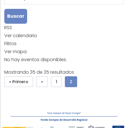
RSS
Ver calendario
Filtros
Ver mapa
No hay eventos disponibles.
Mostrando 35 de 35 resultados
Paginación
Primera página
Página anterior
Page
Página actual
« Primero
‹‹
1
2