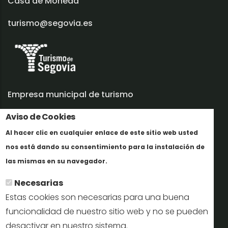
Casa de Moneda
turismo@segovia.es
Empresa municipal de turismo
Aviso de Cookies
Trabaja con nosotros
Al hacer clic en cualquier enlace de este sitio web usted
Informes y documentación
nos está dando su consentimiento para la instalación de
Más info
Perfil del contratante
las mismas en su navegador.
Necesarias
Oficinas de Turismo
Estas cookies son necesarias para una buena
reservas@turismodesegovia.com
funcionalidad de nuestro sitio web y no se pueden
desactivar en nuestro sistema.