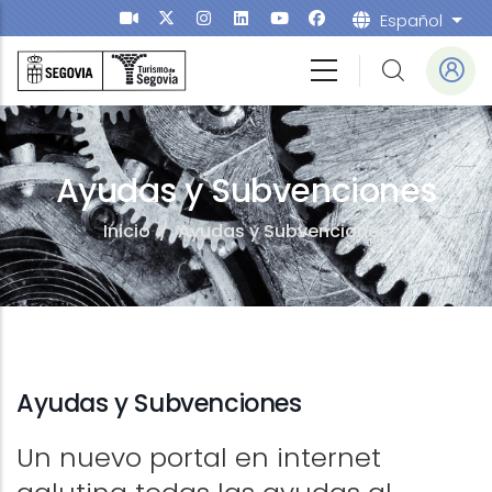
Pasar al contenido principal
Español
List
Ayudas y Subvenciones
Inicio
/
Ayudas y Subvenciones
Ayudas y Subvenciones
Un nuevo portal en internet