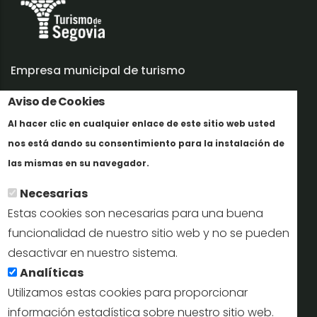
Empresa municipal de turismo
Trabaja con nosotros
Aviso de Cookies
Al hacer clic en cualquier enlace de este sitio web usted
Informes y documentación
nos está dando su consentimiento para la instalación de
Más info
Perfil del contratante
las mismas en su navegador.
Necesarias
Oficinas de Turismo
Estas cookies son necesarias para una buena
reservas@turismodesegovia.com
funcionalidad de nuestro sitio web y no se pueden
desactivar en nuestro sistema.
info@turismodesegovia.com
Analíticas
Utilizamos estas cookies para proporcionar
información estadística sobre nuestro sitio web.