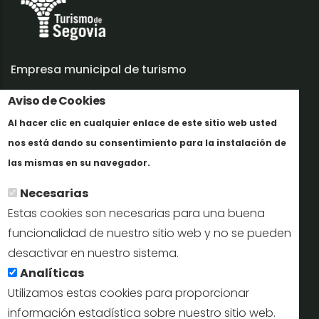
Empresa municipal de turismo
Trabaja con nosotros
Aviso de Cookies
Al hacer clic en cualquier enlace de este sitio web usted
Informes y documentación
nos está dando su consentimiento para la instalación de
Más info
Perfil del contratante
las mismas en su navegador.
Necesarias
Oficinas de Turismo
Estas cookies son necesarias para una buena
reservas@turismodesegovia.com
funcionalidad de nuestro sitio web y no se pueden
desactivar en nuestro sistema.
info@turismodesegovia.com
Analíticas
Utilizamos estas cookies para proporcionar
información estadística sobre nuestro sitio web.