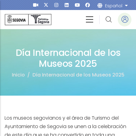
Pasar al contenido principal
Español
List
Día Internacional de los
Museos 2025
Inicio
/
Día Internacional de los Museos 2025
Los museos segovianos y el área de Turismo del
Ayuntamiento de Segovia se unen a la celebración
de este día que se ha convertido en toda una