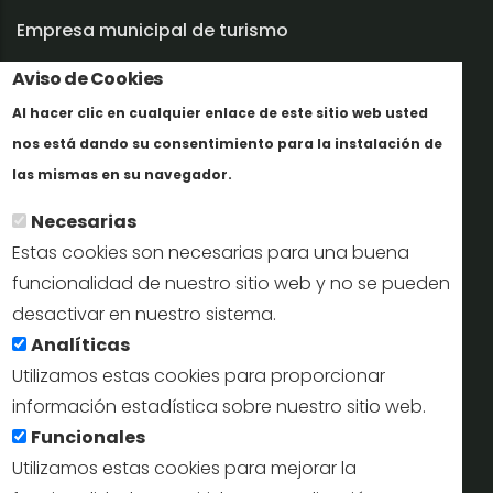
Empresa municipal de turismo
Aviso de Cookies
Trabaja con nosotros
Al hacer clic en cualquier enlace de este sitio web usted
Informes y documentación
nos está dando su consentimiento para la instalación de
Más info
Perfil del contratante
las mismas en su navegador.
Necesarias
Oficinas de Turismo
Estas cookies son necesarias para una buena
reservas@turismodesegovia.com
funcionalidad de nuestro sitio web y no se pueden
desactivar en nuestro sistema.
info@turismodesegovia.com
Analíticas
Utilizamos estas cookies para proporcionar
información estadística sobre nuestro sitio web.
Aviso legal |
Accesibilidad |
Politica de privacidad |
Mapa
Funcionales
web
Utilizamos estas cookies para mejorar la