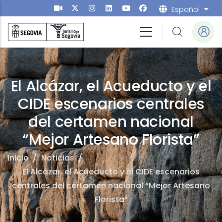
Pasar al contenido principal
Español
List
El Alcázar, el Acueducto y el
CIDE escenarios centrales
del certamen nacional
“Mejor Artesano Florista”
Inicio
/
Noticias
/
El Alcázar, el Acueducto y el CIDE escenarios
centrales del certamen nacional “Mejor Artesano
Florista”