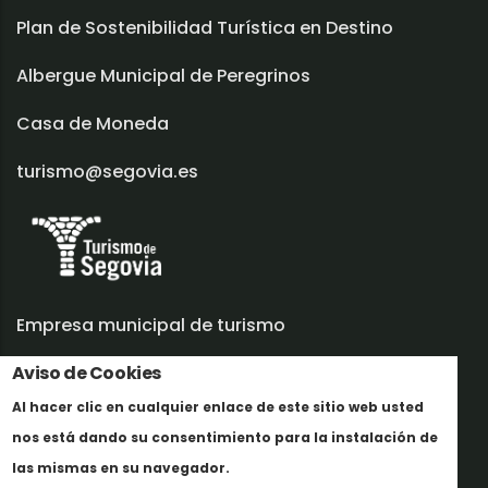
Plan de Sostenibilidad Turística en Destino
Albergue Municipal de Peregrinos
Casa de Moneda
turismo@segovia.es
Empresa municipal de turismo
Trabaja con nosotros
Aviso de Cookies
Al hacer clic en cualquier enlace de este sitio web usted
Informes y documentación
nos está dando su consentimiento para la instalación de
Más info
Perfil del contratante
las mismas en su navegador.