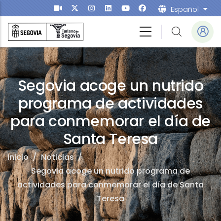
Pasar al contenido principal
Español
List
Segovia acoge un nutrido
programa de actividades
para conmemorar el día de
Santa Teresa
Inicio
/
Noticias
/
Segovia acoge un nutrido programa de
actividades para conmemorar el día de Santa
Teresa