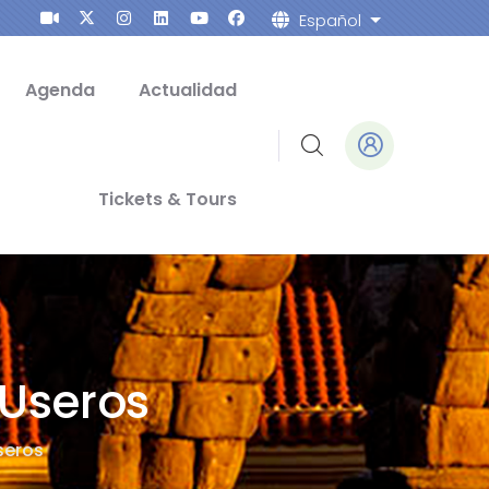
Español
Lista adicion
Agenda
Actualidad
Tickets & Tours
 Useros
seros