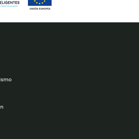
rismo
ón