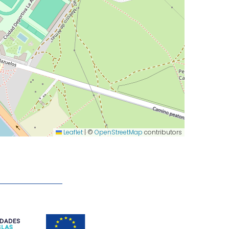
Leaflet
|
©
OpenStreetMap
contributors