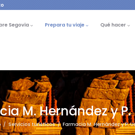
to
cipal
bre Segovia
Prepara tu viaje
Qué hacer
ia M. Hernández y P.
o
/
Servicios turísticos
/
Farmacia M. Hernández y P. U