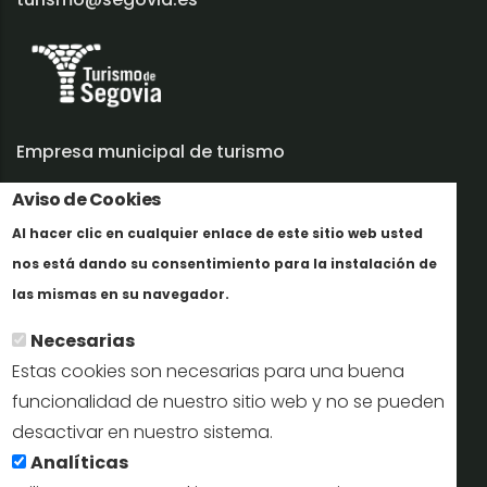
Empresa municipal de turismo
Aviso de Cookies
Trabaja con nosotros
Al hacer clic en cualquier enlace de este sitio web usted
Informes y documentación
nos está dando su consentimiento para la instalación de
Más info
Perfil del contratante
las mismas en su navegador.
Necesarias
Oficinas de Turismo
Estas cookies son necesarias para una buena
reservas@turismodesegovia.com
funcionalidad de nuestro sitio web y no se pueden
desactivar en nuestro sistema.
info@turismodesegovia.com
Analíticas