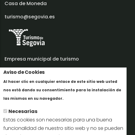
Casa de Moneda
turismo@segovia.es
Empresa municipal de turismo
Trabaja con nosotros
Aviso de Cookies
Al hacer clic en cualquier enlace de este sitio web usted
Informes y documentación
nos está dando su consentimiento para la instalación de
Más info
Perfil del contratante
las mismas en su navegador.
Necesarias
Oficinas de Turismo
Estas cookies son necesarias para una buena
reservas@turismodesegovia.com
funcionalidad de nuestro sitio web y no se pueden