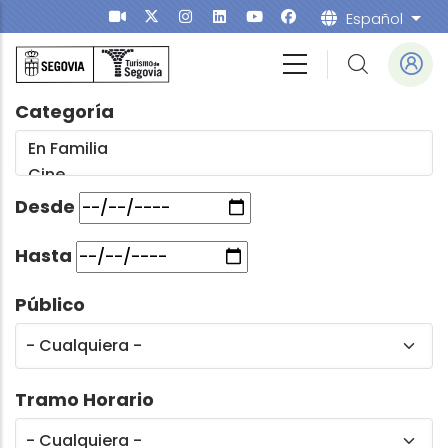
Pasar al contenido principal
Español
List
Categoría
Desde
Hasta
Público
Tramo Horario