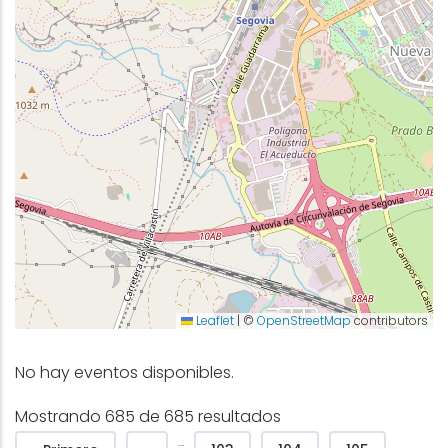
Leaflet
|
©
OpenStreetMap
contributors
No hay eventos disponibles.
Mostrando 685 de 685 resultados
Paginación
…