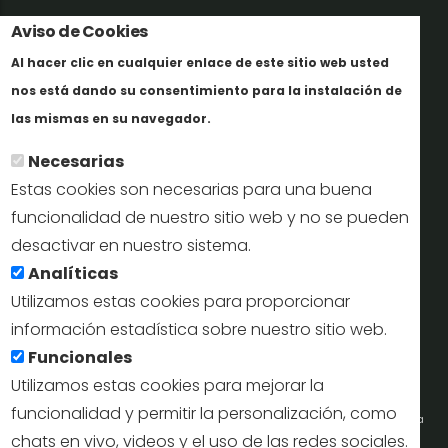
Aviso de Cookies
Trabaja con nosotros
Al hacer clic en cualquier enlace de este sitio web usted
Informes y documentación
nos está dando su consentimiento para la instalación de
Más info
Perfil del contratante
las mismas en su navegador.
Necesarias
Oficinas de Turismo
Estas cookies son necesarias para una buena
reservas@turismodesegovia.com
funcionalidad de nuestro sitio web y no se pueden
desactivar en nuestro sistema.
info@turismodesegovia.com
Analíticas
Utilizamos estas cookies para proporcionar
información estadística sobre nuestro sitio web.
Aviso legal |
Accesibilidad |
Politica de privacidad |
Mapa
Funcionales
web
Utilizamos estas cookies para mejorar la
funcionalidad y permitir la personalización, como
Portal de la Concejalía de Turismo (Ayuntamiento de Segovia) y la Empresa
chats en vivo, videos y el uso de las redes sociales.
Municipal de Turismo de Segovia © 2022