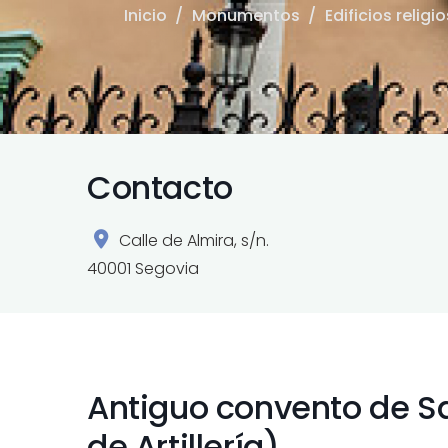
Inicio
/
Monumentos
/
Edificios religi
Contacto
Calle de Almira, s/n.
40001 Segovia
Antiguo convento de S
de Artillería)