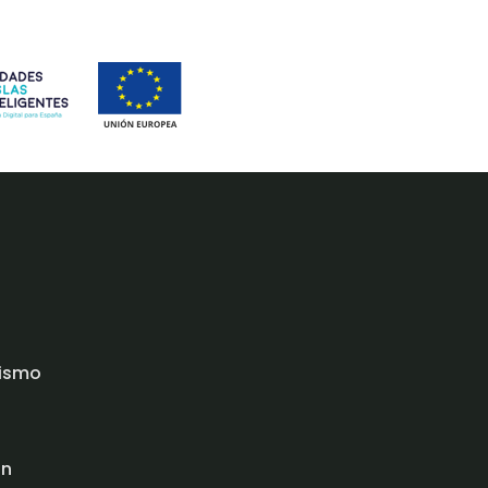
rismo
ón