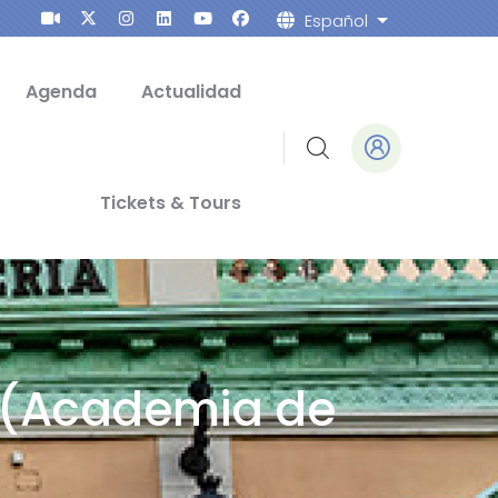
Español
Lista adicion
Agenda
Actualidad
Tickets & Tours
o (Academia de