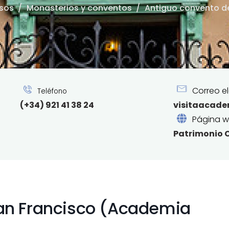
osos
/
Monasterios y conventos
/
Antiguo convento de
Correo el
Teléfono
(+34) 921 41 38 24
visitaacade
Página 
Patrimonio C
an Francisco (Academia