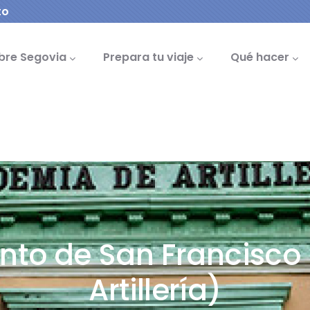
to
cipal
bre Segovia
Prepara tu viaje
Qué hacer
nto de San Francisc
Artillería)