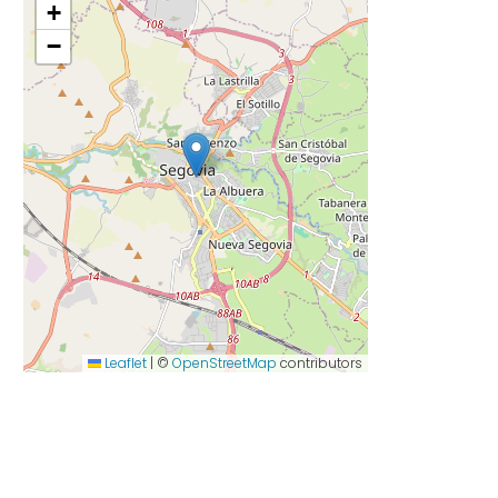
+
−
Leaflet
|
©
OpenStreetMap
contributors