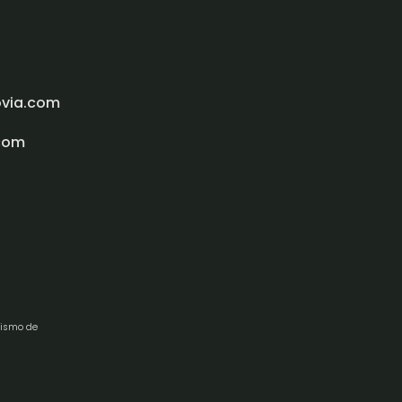
ovia.com
com
rismo de