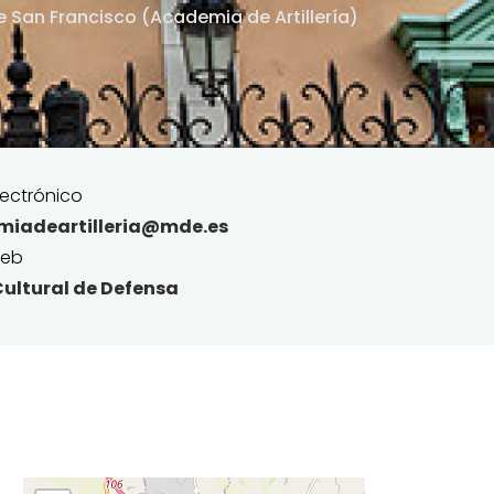
 San Francisco (Academia de Artillería)
ectrónico
miadeartilleria@mde.es
web
ultural de Defensa